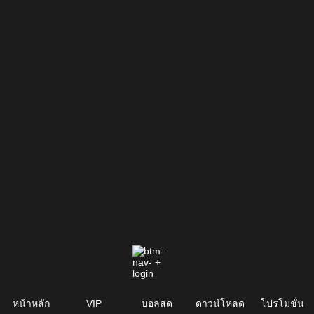
หน้าหลัก
VIP
บอลสด
ดาวน์โหลด
โปรโมชั่น