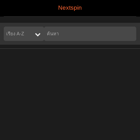
Nextspin