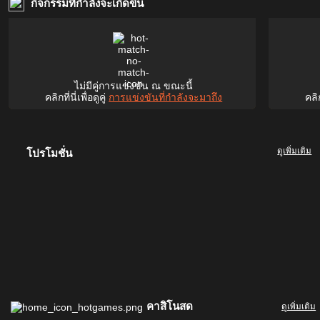
กิจกรรมที่กำลังจะเกิดขึ้น
ไม่มีคู่การแข่งขัน ณ ขณะนี้
คลิกที่นี่เพื่อดูคู่
การแข่งขันที่กำลังจะมาถึง
คลิก
ดูเพิ่มเติม
โปรโมชั่น
คาสิโนสด
ดูเพิ่มเติม