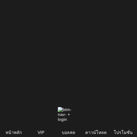
หน้าหลัก
VIP
บอลสด
ดาวน์โหลด
โปรโมชั่น